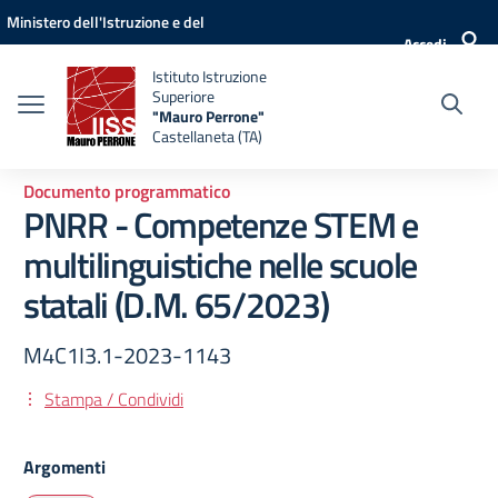
Vai ai contenuti
Vai al menu di navigazione
Vai al footer
Ministero dell'Istruzione e del
Accedi
Merito
Istituto Istruzione
Superiore
"Mauro Perrone"
Castellaneta (TA)
Documento programmatico
PNRR - Competenze STEM e
multilinguistiche nelle scuole
statali (D.M. 65/2023)
M4C1I3.1-2023-1143
Stampa / Condividi
Argomenti