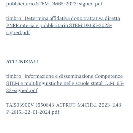
pubblicitario STEM DM65-2023-signed.pdf
timbro_Determina affidativa dopo trattativa diretta
PNRR mteriale pubblicitario STEM DM65-2023-
signed.pdf
ATTI INIZIALI
timbro_informazione e disseminazione Competenze
STEM e multilinguistiche nelle scuole statali D.M. 65-
23-signed.pdf
TAIS03900V-1550843-ACPROT-M4C1I3.1-2023-1143-
P-28151-22-01-2024.pdf