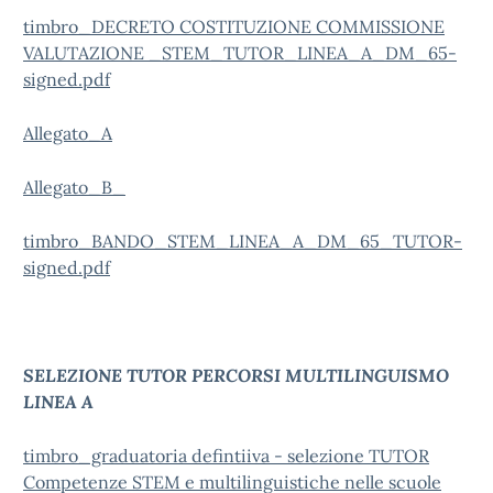
timbro_DECRETO COSTITUZIONE COMMISSIONE
VALUTAZIONE _STEM_TUTOR_LINEA_A_DM_65-
signed.pdf
Allegato_A
Allegato_B_
timbro_BANDO_STEM_LINEA_A_DM_65_TUTOR-
signed.pdf
SELEZIONE TUTOR PERCORSI MULTILINGUISMO
LINEA A
timbro_graduatoria defintiiva - selezione TUTOR
Competenze STEM e multilinguistiche nelle scuole