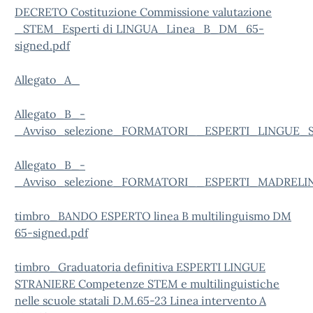
DECRETO Costituzione Commissione valutazione
_STEM_Esperti di LINGUA_Linea_B_DM_65-
signed.pdf
Allegato_A_
Allegato_B_-
_Avviso_selezione_FORMATORI__ESPERTI_LINGUE_
Allegato_B_-
_Avviso_selezione_FORMATORI__ESPERTI_MADREL
timbro_BANDO ESPERTO linea B multilinguismo DM
65-signed.pdf
timbro_Graduatoria definitiva ESPERTI LINGUE
STRANIERE Competenze STEM e multilinguistiche
nelle scuole statali D.M.65-23 Linea intervento A