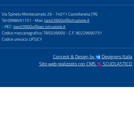
Via Spineto Montecamplo 29
-
74011 Castellaneta (TA)
Tel 0998491151
- Mail:
tais03900v@istruzione.it
- PEC:
tais03900v@pec.istruzione.it
Codice meccanografico: TAIS03900V
- C.F. 90229690731
Codice univoco: UFSJCY
Concept & Design by
Designers Italia
Sito web realizzato con CMS
SCUOLASTICO