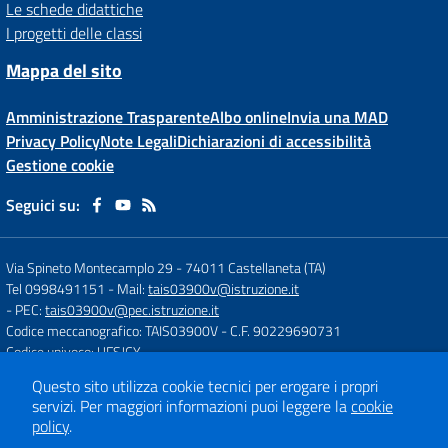
Le schede didattiche
I progetti delle classi
Mappa del sito
Amministrazione Trasparente
Albo online
Invia una MAD
Privacy Policy
Note Legali
Dichiarazioni di accessibilità
Gestione cookie
Seguici su:
Via Spineto Montecamplo 29
-
74011 Castellaneta (TA)
Tel 0998491151
- Mail:
tais03900v@istruzione.it
- PEC:
tais03900v@pec.istruzione.it
Codice meccanografico: TAIS03900V
- C.F. 90229690731
Codice univoco: UFSJCY
Questo sito utilizza cookie tecnici per erogare i propri
servizi.
Per maggiori informazioni puoi leggere la
cookie
Concept & Design by
Designers Italia
policy
.
Sito web realizzato con CMS
SCUOLASTICO