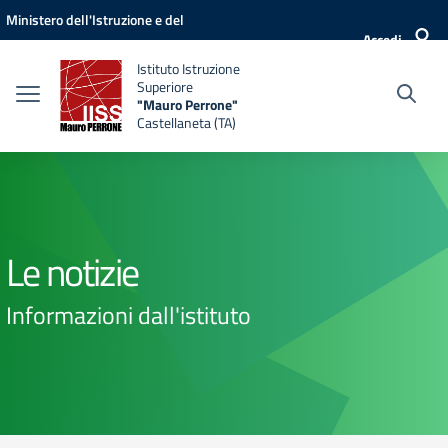
Vai ai contenuti
Vai al menu di navigazione
Vai al footer
Ministero dell'Istruzione e del
Accedi
Merito
Istituto Istruzione
Superiore
"Mauro Perrone"
Castellaneta (TA)
Le notizie
Informazioni dall'istituto