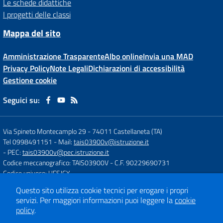
Le schede didattiche
I progetti delle classi
Mappa del sito
Amministrazione Trasparente
Albo online
Invia una MAD
Privacy Policy
Note Legali
Dichiarazioni di accessibilità
Gestione cookie
Seguici su:
Via Spineto Montecamplo 29
-
74011 Castellaneta (TA)
Tel 0998491151
- Mail:
tais03900v@istruzione.it
- PEC:
tais03900v@pec.istruzione.it
Codice meccanografico: TAIS03900V
- C.F. 90229690731
Codice univoco: UFSJCY
Questo sito utilizza cookie tecnici per erogare i propri
servizi.
Per maggiori informazioni puoi leggere la
cookie
Concept & Design by
Designers Italia
policy
.
Sito web realizzato con CMS
SCUOLASTICO