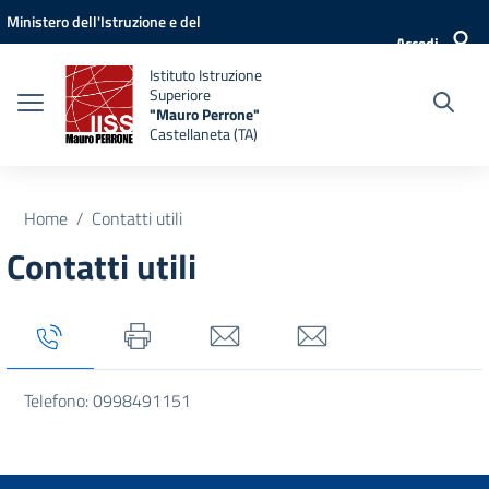
Vai ai contenuti
Vai al menu di navigazione
Vai al footer
Ministero dell'Istruzione e del
Accedi
Merito
Istituto Istruzione
Superiore
"Mauro Perrone"
Castellaneta (TA)
Home
Contatti utili
Contatti utili
Tab titolo 1
Tab titolo 2
Tab titolo 3
Tab titolo 4
Telefono: 0998491151