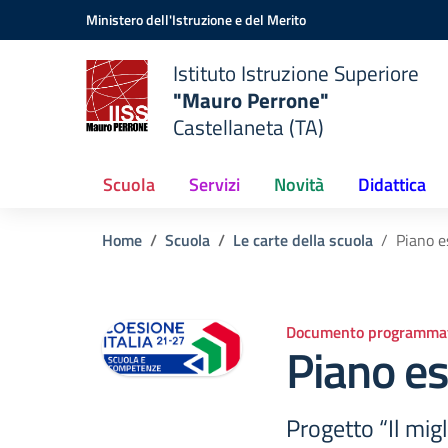
Vai ai contenuti
Vai al menu di navigazione
Vai al footer
Ministero dell'Istruzione e del Merito
Istituto Istruzione Superiore
"Mauro Perrone"
Castellaneta (TA)
Scuola
Servizi
Novità
Didattica
Home
Scuola
Le carte della scuola
Piano 
Documento programmat
Piano e
Progetto “Il migl