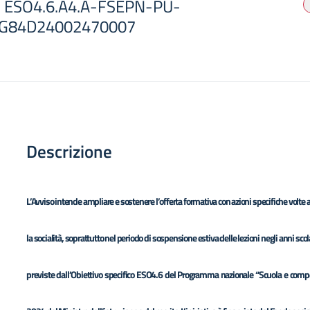
o: ESO4.6.A4.A-FSEPN-PU-
: G84D24002470007
Descrizione
L’Avviso intende ampliare e sostenere l’offerta formativa con azioni specifiche volte 
la socialità, soprattutto nel periodo di sospensione estiva delle lezioni negli anni s
previste dall’Obiettivo specifico ESO4.6 del Programma nazionale “Scuola e compet