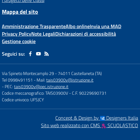
I progetti delle classi
Mappa del sito
Amministrazione Trasparente
Albo online
Invia una MAD
Privacy Policy
Note Legali
Dichiarazioni di accessibilità
Gestione cookie
Seguici su:
Via Spineto Montecamplo 29
-
74011 Castellaneta (TA)
Tel 0998491151
- Mail:
tais03900v@istruzione.it
- PEC:
tais03900v@pec.istruzione.it
Codice meccanografico: TAIS03900V
- C.F. 90229690731
Codice univoco: UFSJCY
Concept & Design by
Designers Italia
Sito web realizzato con CMS
SCUOLASTICO