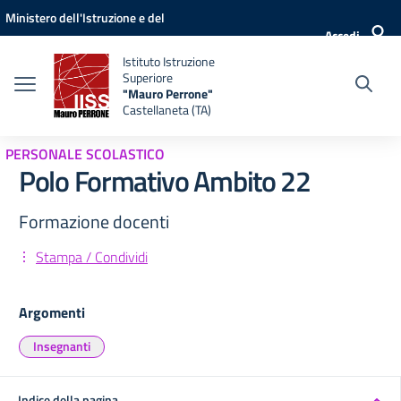
Vai ai contenuti
Vai al menu di navigazione
Vai al footer
Ministero dell'Istruzione e del
Accedi
Merito
Istituto Istruzione
Superiore
"Mauro Perrone"
Castellaneta (TA)
PERSONALE SCOLASTICO
Polo Formativo Ambito 22
Formazione docenti
Stampa / Condividi
Argomenti
Insegnanti
Indice della pagina