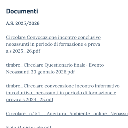
Documenti
A.S. 2025/2026
Circolare Convocazione incontro conclusivo
neoassunti in periodo di formazione e prova
a.s.2025_26.pdf
timbro_Circolare Questionario finale- Evento
Neoassunti 30 gennaio 2026.pdf
timbro_Circolare convocazione incontro informativo
introduttivo_neoassunti in periodo di formazione e
prova a.s.2024_25.pdf
Circolare_n.154__Apertura_Ambiente_online_Neoassunt
Nota Ministeriale.pdf