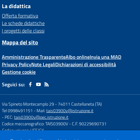
La didattica
Offerta formativa
Le schede didattiche
I progetti delle classi
Mappa del sito
Amministrazione Trasparente
Albo online
Invia una MAD
Privacy Policy
Note Legali
Dichiarazioni di accessibilità
Gestione cookie
Seguici su:
Via Spineto Montecamplo 29
-
74011 Castellaneta (TA)
Tel 0998491151
- Mail:
tais03900v@istruzione.it
- PEC:
tais03900v@pec.istruzione.it
Codice meccanografico: TAIS03900V
- C.F. 90229690731
Codice univoco: UFSJCY