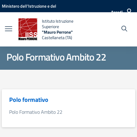
Vai ai contenuti
Vai al menu di navigazione
Vai al footer
Ministero dell'Istruzione e del
Accedi
Merito
Istituto Istruzione
Superiore
"Mauro Perrone"
Castellaneta (TA)
Polo Formativo Ambito 22
Polo formativo
Polo Formativo Ambito 22