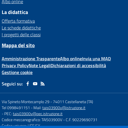
Albo online
La didattica
Offerta formativa
Le schede didattiche
I progetti delle classi
Mappa del sito
Amministrazione Trasparente
Albo online
Invia una MAD
Privacy Policy
Note Legali
Dichiarazioni di accessibilità
Gestione cookie
Seguici su:
Via Spineto Montecamplo 29
-
74011 Castellaneta (TA)
Tel 0998491151
- Mail:
tais03900v@istruzione.it
- PEC:
tais03900v@pec.istruzione.it
Codice meccanografico: TAIS03900V
- C.F. 90229690731
Codice univoco: UFSJCY