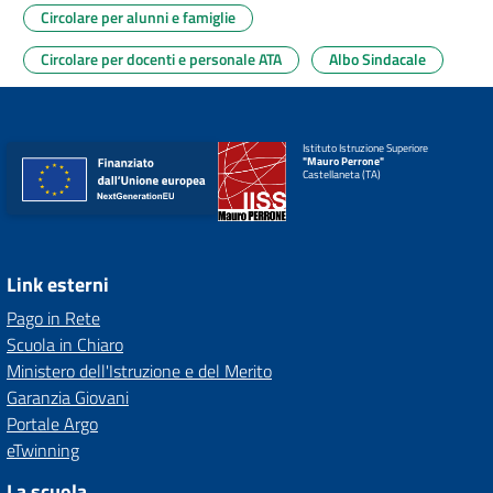
Circolare per alunni e famiglie
Circolare per docenti e personale ATA
Albo Sindacale
Istituto Istruzione Superiore
"Mauro Perrone"
Castellaneta (TA)
Link esterni
Pago in Rete
Scuola in Chiaro
Ministero dell'Istruzione e del Merito
Garanzia Giovani
Portale Argo
eTwinning
La scuola