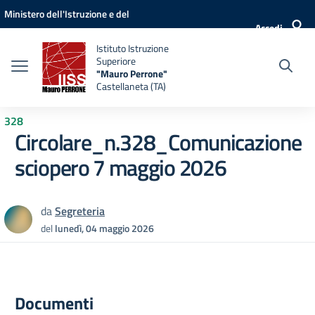
Vai ai contenuti
Vai al menu di navigazione
Vai al footer
Ministero dell'Istruzione e del
Accedi
Merito
Istituto Istruzione
Superiore
"Mauro Perrone"
Castellaneta (TA)
328
Circolare_n.328_Comunicazione
sciopero 7 maggio 2026
da
Segreteria
del
lunedì, 04 maggio 2026
Documenti