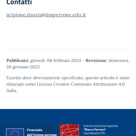
Contatti
scipione.dauria@iissperrone.edu.it
Pubblicato:
giovedì, 08 febbraio 2024
-
Revisione:
domenica,
26 gennaio 2025
Eccetto dove diversamente specificato, questo articolo è stato
rilasciato sotto
Licenza Creative Commons Attribuzione 4.0
Italia.
Istituto Istruzione Superiore
"Mauro Perrone"
Castellaneta (TA)