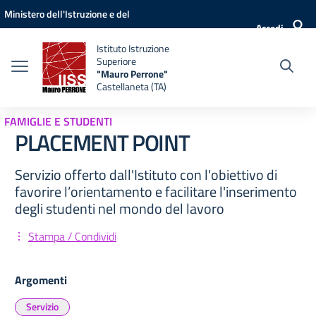
Vai ai contenuti
Vai al menu di navigazione
Vai al footer
Ministero dell'Istruzione e del
Accedi
Merito
Istituto Istruzione
Superiore
"Mauro Perrone"
Castellaneta (TA)
FAMIGLIE E STUDENTI
PLACEMENT POINT
Servizio offerto dall'Istituto con l'obiettivo di
favorire l’orientamento e facilitare l'inserimento
degli studenti nel mondo del lavoro
Stampa / Condividi
Argomenti
Servizio