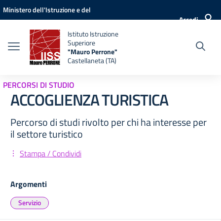
Vai ai contenuti
Vai al menu di navigazione
Vai al footer
Ministero dell'Istruzione e del
Accedi
Merito
Istituto Istruzione
Superiore
"Mauro Perrone"
Castellaneta (TA)
PERCORSI DI STUDIO
ACCOGLIENZA TURISTICA
Percorso di studi rivolto per chi ha interesse per
il settore turistico
Stampa / Condividi
Argomenti
Servizio