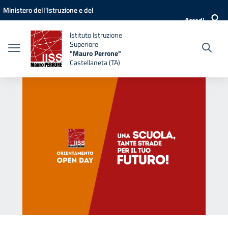
Vai ai contenuti
Vai al menu di navigazione
Vai al footer
Ministero dell'Istruzione e del
Accedi
Merito
Istituto Istruzione
Superiore
"Mauro Perrone"
Castellaneta (TA)