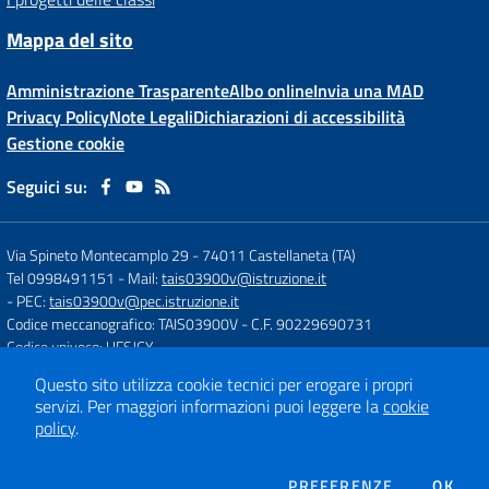
Mappa del sito
Amministrazione Trasparente
Albo online
Invia una MAD
Privacy Policy
Note Legali
Dichiarazioni di accessibilità
Gestione cookie
Seguici su:
Via Spineto Montecamplo 29
-
74011 Castellaneta (TA)
Tel 0998491151
- Mail:
tais03900v@istruzione.it
- PEC:
tais03900v@pec.istruzione.it
Codice meccanografico: TAIS03900V
- C.F. 90229690731
Codice univoco: UFSJCY
Questo sito utilizza cookie tecnici per erogare i propri
servizi.
Per maggiori informazioni puoi leggere la
cookie
Concept & Design by
Designers Italia
policy
.
Sito web realizzato con CMS
SCUOLASTICO
DEI COOKIE
PREFERENZE
OK