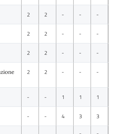
2
2
-
-
-
2
2
-
-
-
2
2
-
-
-
2
2
-
-
-
azione
-
-
1
1
1
-
-
4
3
3