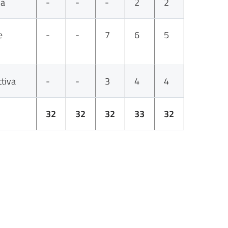
na
-
-
-
2
2
e
-
-
7
6
5
ttiva
-
-
3
4
4
32
32
32
33
32