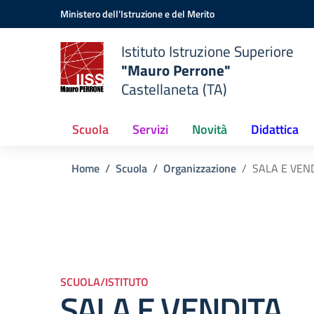
Vai ai contenuti
Vai al menu di navigazione
Vai al footer
Ministero dell'Istruzione e del Merito
Istituto Istruzione Superiore
"Mauro Perrone"
Castellaneta (TA)
Scuola
Servizi
Novità
Didattica
Home
Scuola
Organizzazione
SALA E VEN
SCUOLA/ISTITUTO
SALA E VENDITA