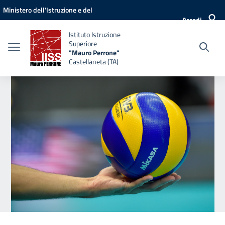
Vai ai contenuti
Vai al menu di navigazione
Vai al footer
Ministero dell'Istruzione e del
Accedi
Merito
Istituto Istruzione
Superiore
"Mauro Perrone"
Castellaneta (TA)