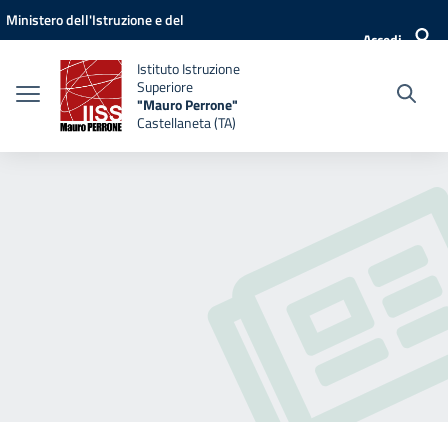
Vai ai contenuti
Vai al menu di navigazione
Vai al footer
Ministero dell'Istruzione e del
Accedi
Merito
Istituto Istruzione
Superiore
"Mauro Perrone"
Castellaneta (TA)